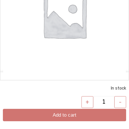
In stock
+
-
Add to cart