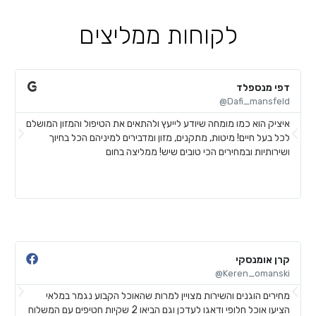
לקוחות ממליצים
דפי מנספלד
א
@
Dafi_mansfeld@
איציק הוא כמו מומחה שיודע לייעץ ולהתאים את הטיפול והמזון המושלם
א
לכל בעל חיים! מיטות, מתקנים, מזון ומדבירים למיניהם הכל בחיוך
ח
ושירותיות ובמחירים הכי טובים שיש! ממליצה בחום
ל
ע
ש
קרן אומנסקי
פ
@
Keren_omanski@
מחירים הוגנים והשירות מצויין למרות שהאוכל הקבוע נגמר במלאי
ה
הציעו אוכל חלופי ודאגו לעדכן וגם הביאו 2 שקיות חטיפים עם המשלוח
ב