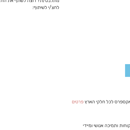
מתלבט/ת? רוצה לשתף את החב
לחצ/י לשיתוף:
קספרס לכל חלקי הארץ
פרטים
וחות ותמיכה אנושי ומיידי