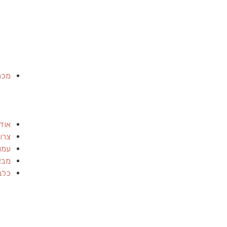
מכר
אוד
צרו
עמו
מבצ
כלב