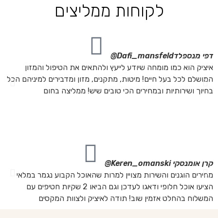
לקוחות ממליצים
דפי מנספלד
Dafi_mansfeld@
אי
איציק הוא כמו מומחה שיודע לייעץ ולהתאים את הטיפול והמזון
אנ
המושלם לכל בעל חיים! מיטות, מתקנים, מזון ומדבירים למיניהם הכל
חת
בחיוך ושירותיות ובמחירים הכי טובים שיש! ממליצה בחום
הת
מה
מת
את
קרן אומנסקי
Keren_omanski@
פנ
מחירים הוגנים והשירות מצויין למרות שהאוכל הקבוע נגמר במלאי
הז
הציעו אוכל חלופי ודאגו לעדכן וגם הביאו 2 שקיות חטיפים עם
בד
המשלוח בהחלט אזמין שוב! תודה לאיציק ולצוות המקסים
של