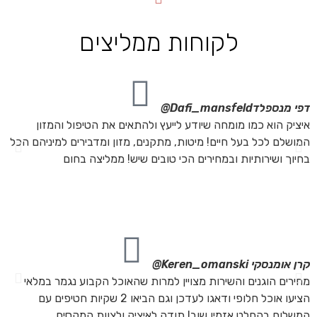
לקוחות ממליצים
דפי מנספלד
Dafi_mansfeld@
אי
איציק הוא כמו מומחה שיודע לייעץ ולהתאים את הטיפול והמזון
אנ
המושלם לכל בעל חיים! מיטות, מתקנים, מזון ומדבירים למיניהם הכל
חת
בחיוך ושירותיות ובמחירים הכי טובים שיש! ממליצה בחום
הת
מה
מת
את
קרן אומנסקי
Keren_omanski@
פנ
מחירים הוגנים והשירות מצויין למרות שהאוכל הקבוע נגמר במלאי
הז
הציעו אוכל חלופי ודאגו לעדכן וגם הביאו 2 שקיות חטיפים עם
בד
המשלוח בהחלט אזמין שוב! תודה לאיציק ולצוות המקסים
של