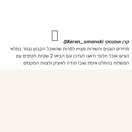
מה
מת
את
קרן אומנסקי
Keren_omanski@
פנ
מחירים הוגנים והשירות מצויין למרות שהאוכל הקבוע נגמר במלאי
הז
הציעו אוכל חלופי ודאגו לעדכן וגם הביאו 2 שקיות חטיפים עם
בד
המשלוח בהחלט אזמין שוב! תודה לאיציק ולצוות המקסים
של