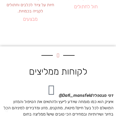
חול לחתולים
מבצעים
לקוחות ממליצים
דפי מנספלד
Dafi_mansfeld@
אי
איציק הוא כמו מומחה שיודע לייעץ ולהתאים את הטיפול והמזון
אנ
המושלם לכל בעל חיים! מיטות, מתקנים, מזון ומדבירים למיניהם הכל
חת
בחיוך ושירותיות ובמחירים הכי טובים שיש! ממליצה בחום
הת