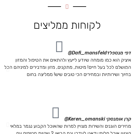
לקוחות ממליצים
דפי מנספלד
Dafi_mansfeld@
אי
איציק הוא כמו מומחה שיודע לייעץ ולהתאים את הטיפול והמזון
אנ
המושלם לכל בעל חיים! מיטות, מתקנים, מזון ומדבירים למיניהם הכל
חת
בחיוך ושירותיות ובמחירים הכי טובים שיש! ממליצה בחום
הת
מה
מת
את
קרן אומנסקי
Keren_omanski@
פנ
מחירים הוגנים והשירות מצויין למרות שהאוכל הקבוע נגמר במלאי
הז
הציעו אוכל חלופי ודאגו לעדכן וגם הביאו 2 שקיות חטיפים עם
בד