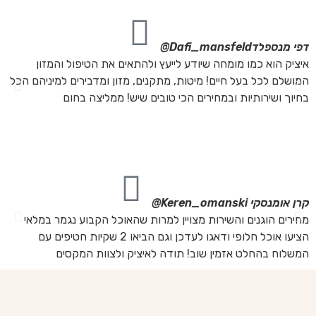
דפי מנספלד
Dafi_mansfeld@
אי
איציק הוא כמו מומחה שיודע לייעץ ולהתאים את הטיפול והמזון
אנ
המושלם לכל בעל חיים! מיטות, מתקנים, מזון ומדבירים למיניהם הכל
חת
בחיוך ושירותיות ובמחירים הכי טובים שיש! ממליצה בחום
הת
מה
מת
את
קרן אומנסקי
Keren_omanski@
פנ
מחירים הוגנים והשירות מצויין למרות שהאוכל הקבוע נגמר במלאי
הז
הציעו אוכל חלופי ודאגו לעדכן וגם הביאו 2 שקיות חטיפים עם
בד
המשלוח בהחלט אזמין שוב! תודה לאיציק ולצוות המקסים
של