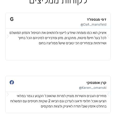
לקוחות ממליצים
דפי מנספלד
א
@
Dafi_mansfeld@
איציק הוא כמו מומחה שיודע לייעץ ולהתאים את הטיפול והמזון המושלם
א
לכל בעל חיים! מיטות, מתקנים, מזון ומדבירים למיניהם הכל בחיוך
ח
ושירותיות ובמחירים הכי טובים שיש! ממליצה בחום
ל
ע
ש
קרן אומנסקי
פ
@
Keren_omanski@
מחירים הוגנים והשירות מצויין למרות שהאוכל הקבוע נגמר במלאי
ה
הציעו אוכל חלופי ודאגו לעדכן וגם הביאו 2 שקיות חטיפים עם המשלוח
ב
בהחלט אזמין שוב! תודה לאיציק ולצוות המקסים
ש