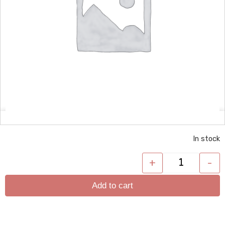
In stock
+
-
Add to cart