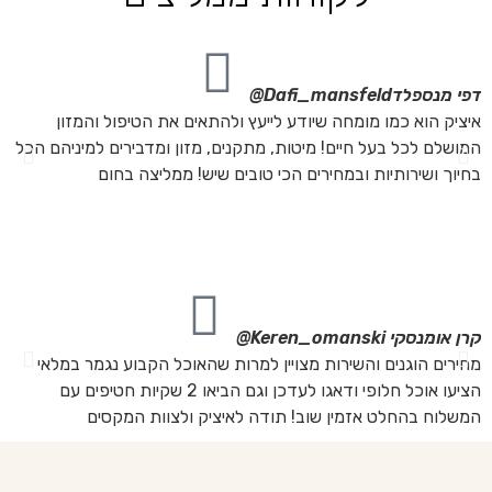
דפי מנספלד
Dafi_mansfeld@
אי
איציק הוא כמו מומחה שיודע לייעץ ולהתאים את הטיפול והמזון
אנ
המושלם לכל בעל חיים! מיטות, מתקנים, מזון ומדבירים למיניהם הכל
חת
בחיוך ושירותיות ובמחירים הכי טובים שיש! ממליצה בחום
הת
מה
מת
את
קרן אומנסקי
Keren_omanski@
פנ
מחירים הוגנים והשירות מצויין למרות שהאוכל הקבוע נגמר במלאי
הז
הציעו אוכל חלופי ודאגו לעדכן וגם הביאו 2 שקיות חטיפים עם
בד
המשלוח בהחלט אזמין שוב! תודה לאיציק ולצוות המקסים
של