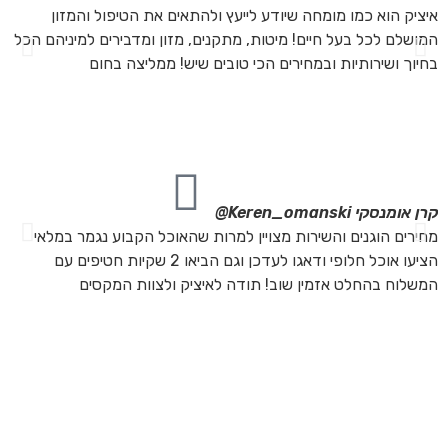
איציק הוא כמו מומחה שיודע לייעץ ולהתאים את הטיפול והמזון
אנ
המושלם לכל בעל חיים! מיטות, מתקנים, מזון ומדבירים למיניהם הכל
חת
בחיוך ושירותיות ובמחירים הכי טובים שיש! ממליצה בחום
הת
מה
מת
את
קרן אומנסקי
Keren_omanski@
פנ
מחירים הוגנים והשירות מצויין למרות שהאוכל הקבוע נגמר במלאי
הז
הציעו אוכל חלופי ודאגו לעדכן וגם הביאו 2 שקיות חטיפים עם
בד
המשלוח בהחלט אזמין שוב! תודה לאיציק ולצוות המקסים
של