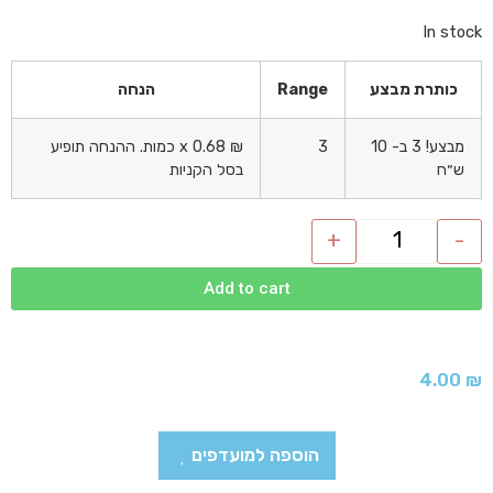
In stock
כותרת מבצע
Range
הנחה
מבצע! 3 ב- 10
3
₪
0.68
x כמות. ההנחה תופיע
ש״ח
בסל הקניות
+
-
Add to cart
4.00
₪
הוספה למועדפים