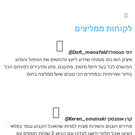
לקוחות ממליצים
דפי מנספלד
Dafi_mansfeld@
אי
איציק הוא כמו מומחה שיודע לייעץ ולהתאים את הטיפול והמזון
אנ
המושלם לכל בעל חיים! מיטות, מתקנים, מזון ומדבירים למיניהם הכל
חת
בחיוך ושירותיות ובמחירים הכי טובים שיש! ממליצה בחום
הת
מה
מת
את
קרן אומנסקי
Keren_omanski@
פנ
מחירים הוגנים והשירות מצויין למרות שהאוכל הקבוע נגמר במלאי
הז
הציעו אוכל חלופי ודאגו לעדכן וגם הביאו 2 שקיות חטיפים עם
בד