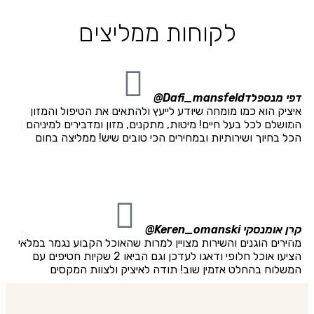
לקוחות ממליצים
דפי מנספלד
Dafi_mansfeld@
איי
איציק הוא כמו מומחה שיודע לייעץ ולהתאים את הטיפול והמזון
אני
המושלם לכל בעל חיים! מיטות, מתקנים, מזון ומדבירים למיניהם
חתו
הכל בחיוך ושירותיות ובמחירים הכי טובים שיש! ממליצה בחום
התק
מהא
קבל
לבע
קרן אומנסקי
Keren_omanski@
פני
מחירים הוגנים והשירות מצויין למרות שהאוכל הקבוע נגמר במלאי
הזמ
הציעו אוכל חלופי ודאגו לעדכן וגם הביאו 2 שקיות חטיפים עם
להש
המשלוח בהחלט אזמין שוב! תודה לאיציק ולצוות המקסים
את 