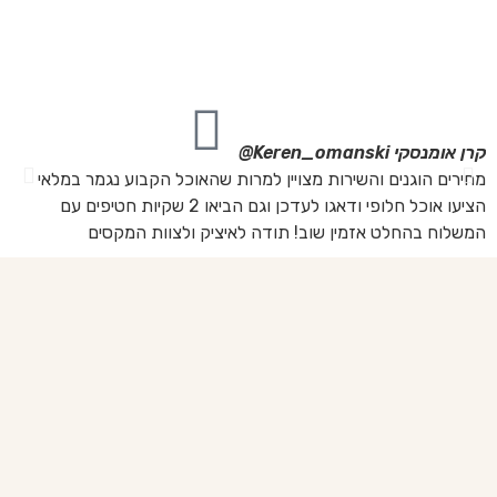
מה
מת
את
קרן אומנסקי
Keren_omanski@
פנ
מחירים הוגנים והשירות מצויין למרות שהאוכל הקבוע נגמר במלאי
הז
הציעו אוכל חלופי ודאגו לעדכן וגם הביאו 2 שקיות חטיפים עם
בד
המשלוח בהחלט אזמין שוב! תודה לאיציק ולצוות המקסים
של