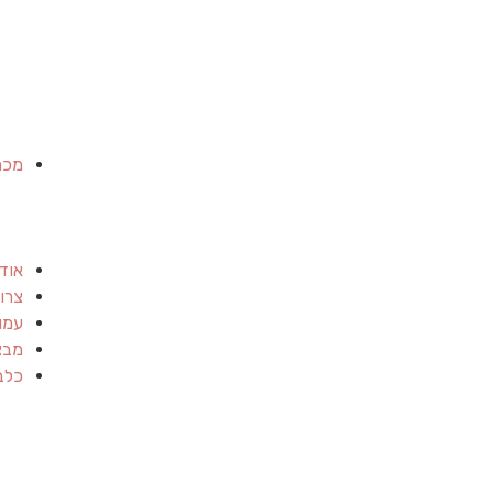
מכר
אוד
צרו
עמו
מבצ
כלב