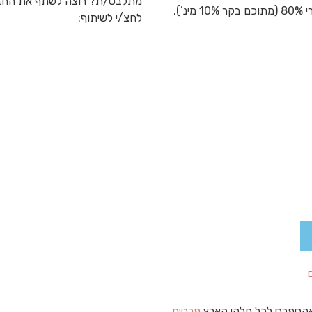
מתלבט/ת? רוצה לשתף את החב
וכפינוק לכלל הכלבים. תוצרת איטליה. רכיבים: בשר טרי 80% (מתוכם בקר 10% מינ’),
לחצ/י לשיתוף:
קספרס לכל חלקי הארץ
פרטים