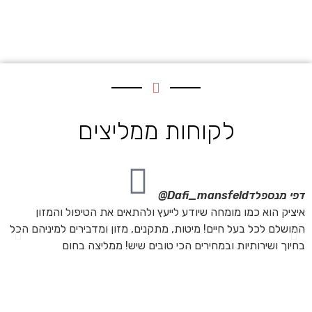
לקוחות ממליצים
דפי מנספלד
Dafi_mansfeld@
אי
איציק הוא כמו מומחה שיודע לייעץ ולהתאים את הטיפול והמזון
אנ
המושלם לכל בעל חיים! מיטות, מתקנים, מזון ומדבירים למיניהם הכל
חת
בחיוך ושירותיות ובמחירים הכי טובים שיש! ממליצה בחום
הת
מה
מת
את