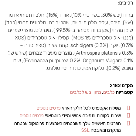
רכיבים:
ברווז (יבש 30%, בשר טרי 10%), אורז (15%), חלבון תפוחי אדמה
(5%), תירס, עיסת סלק מיובשת, שמרי בירה, חלבונים מהחי (כבד),
שומן מהחי (שמן ברווז מטוהר ב-99.5% ), מינרלים, מוצרי שמרים
(מננו-אוליגוסכרידים MOS 1%), קסילו-אוליגוסכרידים (XOS
0.3%), יוקה schidigera (0.3%), קמח אצות (ספירולינה –
Arthrospira platensis 0.3%), מוצרים מעיבוד צמחים (שורש של
Echinacea purpurea 0.2%, Origanum Vulgare 0.1%), שום
מיובש (0.2%), גלוקוזאמין, כונדרויטין סולפט.
מק"ט
2182
קטגוריות
כלבים
,
מזון יבש לכלבים
משלוח אקספרס לכל חלקי הארץ
פרטים נוספים
שירות לקוחות ותמיכה אנושי ומיידי בווטסאפ!
פרטים נוספים
הפרטים האישיים שלך מאובטחים באמצעות פרוטוקול אבטחה
מתקדם ומאובטח
SSL