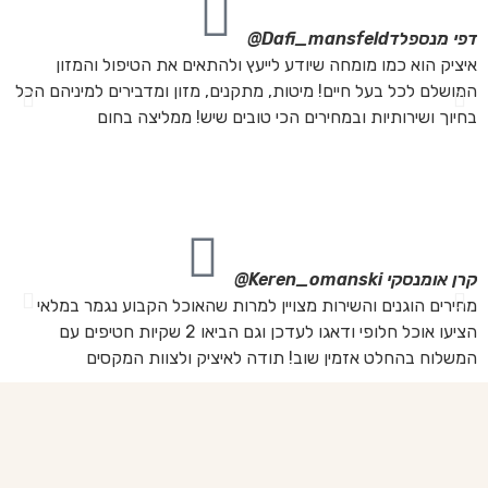
דפי מנספלד
Dafi_mansfeld@
אי
איציק הוא כמו מומחה שיודע לייעץ ולהתאים את הטיפול והמזון
אנ
המושלם לכל בעל חיים! מיטות, מתקנים, מזון ומדבירים למיניהם הכל
חת
בחיוך ושירותיות ובמחירים הכי טובים שיש! ממליצה בחום
הת
מה
מת
את
קרן אומנסקי
Keren_omanski@
פנ
מחירים הוגנים והשירות מצויין למרות שהאוכל הקבוע נגמר במלאי
הז
הציעו אוכל חלופי ודאגו לעדכן וגם הביאו 2 שקיות חטיפים עם
בד
המשלוח בהחלט אזמין שוב! תודה לאיציק ולצוות המקסים
של