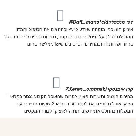
דפי מנספלד
Dafi_mansfeld@
אי
איציק הוא כמו מומחה שיודע לייעץ ולהתאים את הטיפול והמזון
אנ
המושלם לכל בעל חיים! מיטות, מתקנים, מזון ומדבירים למיניהם הכל
חת
בחיוך ושירותיות ובמחירים הכי טובים שיש! ממליצה בחום
הת
מה
מת
את
קרן אומנסקי
Keren_omanski@
פנ
מחירים הוגנים והשירות מצויין למרות שהאוכל הקבוע נגמר במלאי
הז
הציעו אוכל חלופי ודאגו לעדכן וגם הביאו 2 שקיות חטיפים עם
בד
המשלוח בהחלט אזמין שוב! תודה לאיציק ולצוות המקסים
של