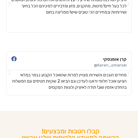
לכל בעל חיים! מיטות, מתקנים, מזון ומדבירים למיניהם הכל בחיוך
ח
ושירותיות ובמחירים הכי טובים שיש! ממליצה בחום
ל
ע
ש
קרן אומנסקי
פ
@
Keren_omanski@
מחירים הוגנים והשירות מצויין למרות שהאוכל הקבוע נגמר במלאי
ה
הציעו אוכל חלופי ודאגו לעדכן וגם הביאו 2 שקיות חטיפים עם המשלוח
ב
בהחלט אזמין שוב! תודה לאיציק ולצוות המקסים
ש
קבלו הטבות ומבצעים!
הרשמה למועדון הלקוחות שלנו עכשיו