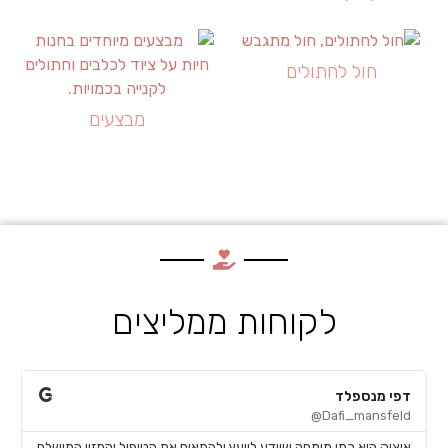
חול לחתולים
מבצעים
לקוחות ממליצים
דפי מנספלד
א
@
Dafi_mansfeld@
איציק הוא כמו מומחה שיודע לייעץ ולהתאים את הטיפול והמזון המושלם
א