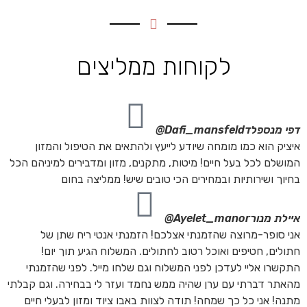
לקוחות ממליצים
דפי מנספלד
Dafi_mansfeld@
איציק הוא כמו מומחה שיודע לייעץ ולהתאים את הטיפול והמזון
המושלם לכל בעל חיים! מיטות, מתקנים, מזון ומדבירים למיניהם הכל
בחיוך ושירותיות ובמחירים הכי טובים שיש! ממליצה בחום
איילת מנור
Ayelet_manor@
אני סופר-מרוצה שהזמנתי אצלכם! הזמנתי אנטי ריח שתן של
חתולים, חטיפים ואוכל רטוב לחתולים. המשלוח הגיע תוך יום!
התקשרו אליי לעדכן לפני המשלוח וגם שלחו מייל. לפני שהזמנתי
מהאתר דברתי עם ערן שהיה ממש נחמד ועזר לי בבחירה. וגם קבלתי
מתנה! אני כל כך שמחה! תודה לצוות באבו ציוד ומזון לבעלי חיים