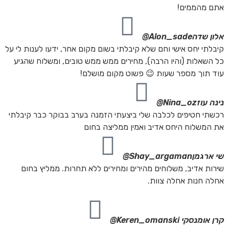
אתם מהממים!
אלון שדה
Alon_sade@
קיבלתי יחס אישי וחם שלא קיבלתי בשום מקום אחר, ידעו לענות לי על
כל השאלות (והיו הרבה), מחירים ממש ממש טובים, ומשלוח שהגיע
עוד תוך מספר שעות 😉 פשוט מקום מושלם!
נינה עוז
Nina_oz@
רכשתי חטיפים לכלבה שלי ביצעתי הזמנה בערב בבוקר כבר קיבלתי
את המשלוח היחס אדיב ואמין ממליצה בחום
שי ארגמן
Shay_argaman@
שירות אדיב, משלוחים מהירים ומחירים ללא תחרות. ממליץ בחום
אחלה חנות אחלה צוות.
קרן אומנסקי
Keren_omanski@