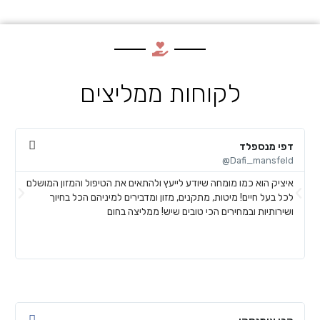
לקוחות ממליצים
דפי מנספלד
א
@
Dafi_mansfeld@
איציק הוא כמו מומחה שיודע לייעץ ולהתאים את הטיפול והמזון המושלם
א
לכל בעל חיים! מיטות, מתקנים, מזון ומדבירים למיניהם הכל בחיוך
ח
ושירותיות ובמחירים הכי טובים שיש! ממליצה בחום
ל
ע
ש