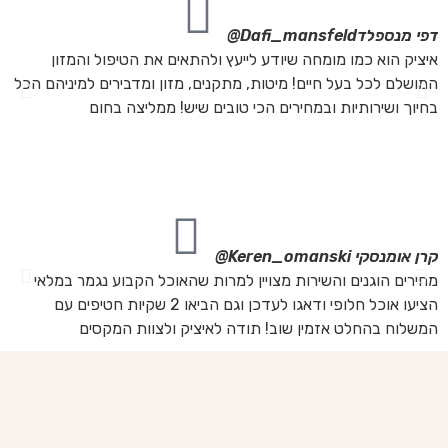
דפי מנספלד
Dafi_mansfeld@
אי
איציק הוא כמו מומחה שיודע לייעץ ולהתאים את הטיפול והמזון
אנ
המושלם לכל בעל חיים! מיטות, מתקנים, מזון ומדבירים למיניהם הכל
חת
בחיוך ושירותיות ובמחירים הכי טובים שיש! ממליצה בחום
הת
מה
מת
את
קרן אומנסקי
Keren_omanski@
פנ
מחירים הוגנים והשירות מצויין למרות שהאוכל הקבוע נגמר במלאי
הז
הציעו אוכל חלופי ודאגו לעדכן וגם הביאו 2 שקיות חטיפים עם
בד
המשלוח בהחלט אזמין שוב! תודה לאיציק ולצוות המקסים
של