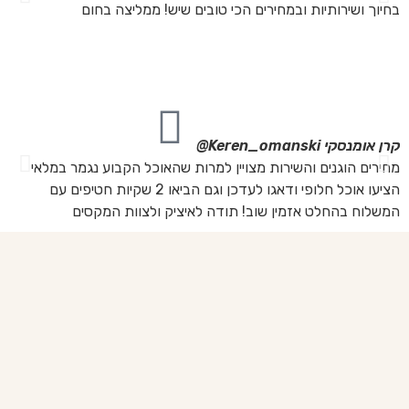
בחיוך ושירותיות ובמחירים הכי טובים שיש! ממליצה בחום
הת
מה
מת
את
קרן אומנסקי
Keren_omanski@
פנ
מחירים הוגנים והשירות מצויין למרות שהאוכל הקבוע נגמר במלאי
הז
הציעו אוכל חלופי ודאגו לעדכן וגם הביאו 2 שקיות חטיפים עם
בד
המשלוח בהחלט אזמין שוב! תודה לאיציק ולצוות המקסים
של