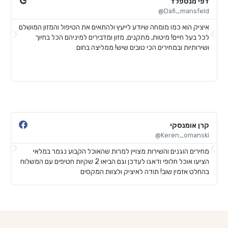
דפי מנספלד
א
@
Dafi_mansfeld@
איציק הוא כמו מומחה שיודע לייעץ ולהתאים את הטיפול והמזון המושלם
א
לכל בעל חיים! מיטות, מתקנים, מזון ומדבירים למיניהם הכל בחיוך
ח
ושירותיות ובמחירים הכי טובים שיש! ממליצה בחום
ל
ע
ש
קרן אומנסקי
פ
@
Keren_omanski@
מחירים הוגנים והשירות מצויין למרות שהאוכל הקבוע נגמר במלאי
ה
הציעו אוכל חלופי ודאגו לעדכן וגם הביאו 2 שקיות חטיפים עם המשלוח
ב
בהחלט אזמין שוב! תודה לאיציק ולצוות המקסים
ש