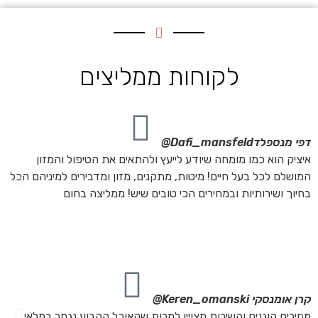
לקוחות ממליצים
דפי מנספלד
Dafi_mansfeld@
אי
איציק הוא כמו מומחה שיודע לייעץ ולהתאים את הטיפול והמזון
אנ
המושלם לכל בעל חיים! מיטות, מתקנים, מזון ומדבירים למיניהם הכל
חת
בחיוך ושירותיות ובמחירים הכי טובים שיש! ממליצה בחום
הת
מה
מת
את
קרן אומנסקי
Keren_omanski@
פנ
מחירים הוגנים והשירות מצויין למרות שהאוכל הקבוע נגמר במלאי
הז