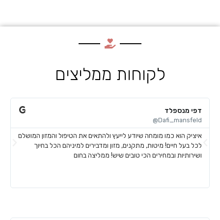
לקוחות ממליצים
דפי מנספלד
א
@
Dafi_mansfeld@
איציק הוא כמו מומחה שיודע לייעץ ולהתאים את הטיפול והמזון המושלם
א
לכל בעל חיים! מיטות, מתקנים, מזון ומדבירים למיניהם הכל בחיוך
ח
ושירותיות ובמחירים הכי טובים שיש! ממליצה בחום
ל
ע
ש