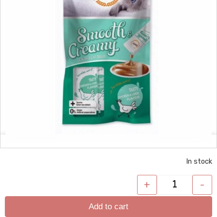
In stock
+
-
Add to cart