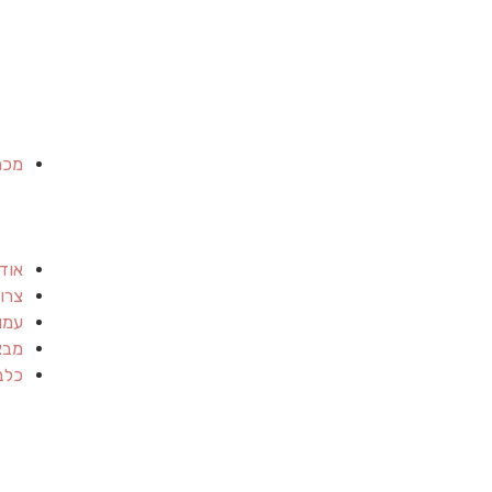
מכר
אוד
צרו
עמו
מבצ
כלב