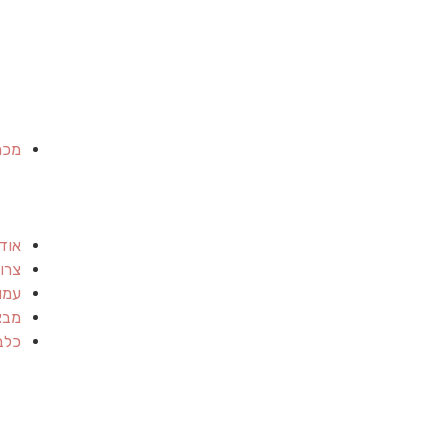
מכר
אוד
צרו
עמו
מבצ
כלב