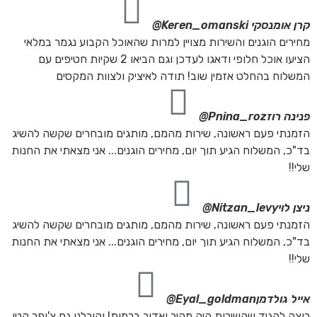
קרן אומנסקי
Keren_omanski@
מחירים הוגנים והשירות מצויין למרות שהאוכל הקבוע נגמר במלאי
הציעו אוכל חלופי ודאגו לעדכן וגם הביאו 2 שקיות חטיפים עם
המשלוח בהחלט אזמין שוב! תודה לאיציק ולצוות המקסים
פנינה רוז
Pnina_roz@
הזמנתי פעם ראשונה, שירות מהמם, מותגים מובחרים שקשה להשיג
בד"כ, המשלוח הגיע תוך יום, מחירים הוגנים... אני מצאתי את החנות
שלי!!
ניצן לוי
Nitzan_levy@
הזמנתי פעם ראשונה, שירות מהמם, מותגים מובחרים שקשה להשיג
בד"כ, המשלוח הגיע תוך יום, מחירים הוגנים... אני מצאתי את החנות
שלי!!
אייל גולדמן
Eyal_goldman@
רוצה להגיד שהשירות היה מהיר ואדיב ברמות! וקיבלנו גם צ'ופר קטן