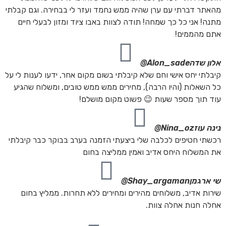
מהאתר דברתי עם ערן שהיה ממש נחמד ועזר לי בבחירה. וגם קבלתי
מתנה! אני כל כך שמחה! תודה לצוות באבו ציוד ומזון לבעלי חיים
אתם מהממים!
אלון שדה
Alon_sade@
קיבלתי יחס אישי וחם שלא קיבלתי בשום מקום אחר, ידעו לענות לי על
כל השאלות (והיו הרבה), מחירים ממש ממש טובים, ומשלוח שהגיע
עוד תוך מספר שעות 😉 פשוט מקום מושלם!
נינה עוז
Nina_oz@
רכשתי חטיפים לכלבה שלי ביצעתי הזמנה בערב בבוקר כבר קיבלתי
את המשלוח היחס אדיב ואמין ממליצה בחום
שי ארגמן
Shay_argaman@
שירות אדיב, משלוחים מהירים ומחירים ללא תחרות. ממליץ בחום
אחלה חנות אחלה צוות.