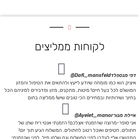
לקוחות ממליצים
דפי מנספלד
Dafi_mansfeld@
איציק הוא כמו מומחה שיודע לייעץ ולהתאים את הטיפול והמזון
המושלם לכל בעל חיים! מיטות, מתקנים, מזון ומדבירים למיניהם הכל
בחיוך ושירותיות ובמחירים הכי טובים שיש! ממליצה בחום
איילת מנור
Ayelet_manor@
אני סופר-מרוצה שהזמנתי אצלכם! הזמנתי אנטי ריח שתן של
חתולים, חטיפים ואוכל רטוב לחתולים. המשלוח הגיע תוך יום!
התקשרו אליי לעדכן לפני המשלוח וגם שלחו מייל. לפני שהזמנתי