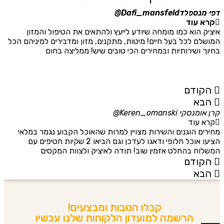
דפי מנספלד
Dafi_mansfeld@
אי
קרא עוד
איציק הוא כמו מומחה שיודע לייעץ ולהתאים את הטיפול והמזון
אנ
המושלם לכל בעל חיים! מיטות, מתקנים, מזון ומדבירים למיניהם הכל
חת
בחיוך ושירותיות ובמחירים הכי טובים שיש! ממליצה בחום
הת
מה
מת
א
הקודם
הבא
קרן אומנסקי
Keren_omanski@
פנ
קרא עוד
מחירים הוגנים והשירות מצויין למרות שהאוכל הקבוע נגמר במלאי
הז
הציעו אוכל חלופי ודאגו לעדכן וגם הביאו 2 שקיות חטיפים עם
בד
המשלוח בהחלט אזמין שוב! תודה לאיציק ולצוות המקסים
של
הקודם
הבא
קבלו הטבות ומבצעים!
הרשמה למועדון הלקוחות שלנו עכשיו