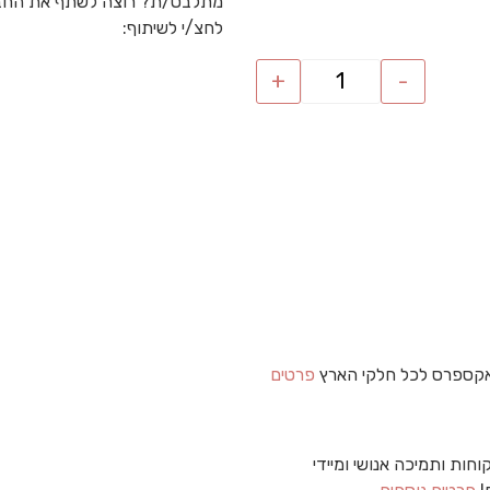
מתלבט/ת? רוצה לשתף את החב
לחצ/י לשיתוף:
+
-
קספרס לכל חלקי הארץ
פרטים
וחות ותמיכה אנושי ומיידי