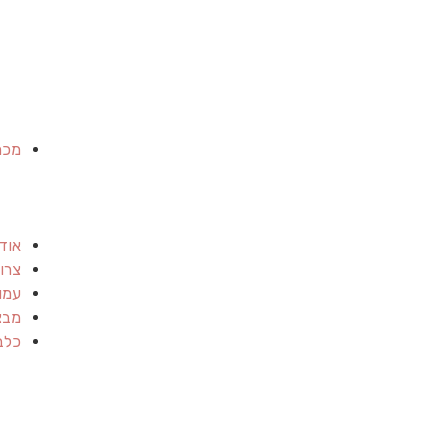
מכר
אוד
צרו
עמו
מבצ
כלב