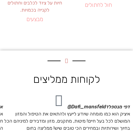
חול לחתולים
מבצעים
לקוחות ממליצים
דפי מנספלד
Dafi_mansfeld@
אי
איציק הוא כמו מומחה שיודע לייעץ ולהתאים את הטיפול והמזון
אנ
המושלם לכל בעל חיים! מיטות, מתקנים, מזון ומדבירים למיניהם הכל
חת
בחיוך ושירותיות ובמחירים הכי טובים שיש! ממליצה בחום
הת