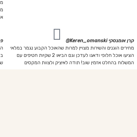
מה
מת
את
קרן אומנסקי
Keren_omanski@
פנ
מחירים הוגנים והשירות מצויין למרות שהאוכל הקבוע נגמר במלאי
הז
הציעו אוכל חלופי ודאגו לעדכן וגם הביאו 2 שקיות חטיפים עם
בד
המשלוח בהחלט אזמין שוב! תודה לאיציק ולצוות המקסים
של