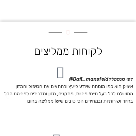
לקוחות ממליצים
דפי מנספלד
Dafi_mansfeld@
אי
איציק הוא כמו מומחה שיודע לייעץ ולהתאים את הטיפול והמזון
אנ
המושלם לכל בעל חיים! מיטות, מתקנים, מזון ומדבירים למיניהם הכל
חת
בחיוך ושירותיות ובמחירים הכי טובים שיש! ממליצה בחום
הת
מה
מת
את