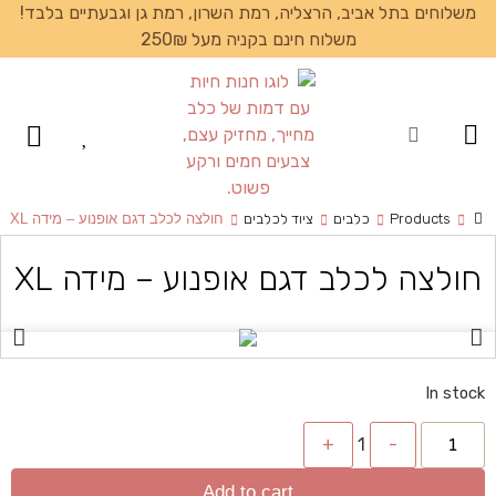
משלוחים בתל אביב, הרצליה, רמת השרון, רמת גן וגבעתיים בלבד!
משלוח חינם בקניה מעל 250₪
עמוד הבית
Products
כלבים
ציוד לכלבים
חולצה לכלב דגם אופנוע – מידה XL
חולצה לכלב דגם אופנוע – מידה XL
In stock
+
1
-
Add to cart