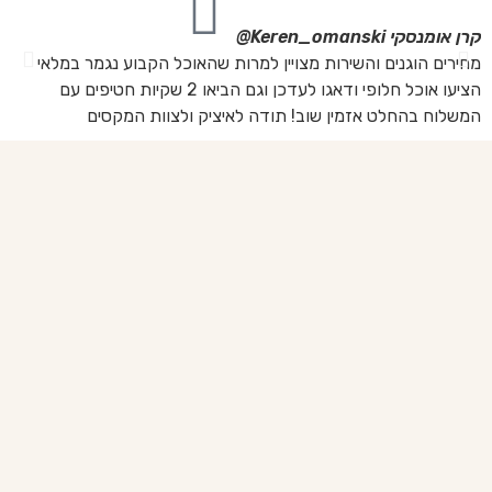
קרן אומנסקי
Keren_omanski@
פנ
מחירים הוגנים והשירות מצויין למרות שהאוכל הקבוע נגמר במלאי
הז
הציעו אוכל חלופי ודאגו לעדכן וגם הביאו 2 שקיות חטיפים עם
בד
המשלוח בהחלט אזמין שוב! תודה לאיציק ולצוות המקסים
של