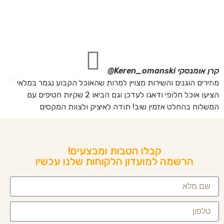
מה
מת
את
קרן אומנסקי
Keren_omanski@
פנ
מחירים הוגנים והשירות מצויין למרות שהאוכל הקבוע נגמר במלאי
הז
הציעו אוכל חלופי ודאגו לעדכן וגם הביאו 2 שקיות חטיפים עם
בד
המשלוח בהחלט אזמין שוב! תודה לאיציק ולצוות המקסים
של
קבלו הטבות ומבצעים!
הרשמה למועדון הלקוחות שלנו עכשיו