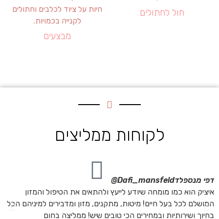
חול לחתולים
מבצעים
לקוחות ממליצים
דפי מנספלד
Dafi_mansfeld@
אי
איציק הוא כמו מומחה שיודע לייעץ ולהתאים את הטיפול והמזון
אנ
המושלם לכל בעל חיים! מיטות, מתקנים, מזון ומדבירים למיניהם הכל
חת
בחיוך ושירותיות ובמחירים הכי טובים שיש! ממליצה בחום
הת