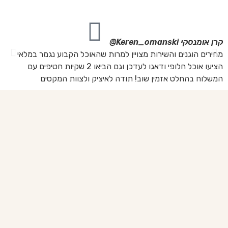
את
קרן אומנסקי
Keren_omanski@
פנ
מחירים הוגנים והשירות מצויין למרות שהאוכל הקבוע נגמר במלאי
הז
הציעו אוכל חלופי ודאגו לעדכן וגם הביאו 2 שקיות חטיפים עם
בד
המשלוח בהחלט אזמין שוב! תודה לאיציק ולצוות המקסים
של