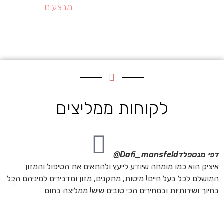
מבצעים
לקוחות ממליצים
דפי מנספלד
Dafi_mansfeld@
אי
איציק הוא כמו מומחה שיודע לייעץ ולהתאים את הטיפול והמזון
אנ
המושלם לכל בעל חיים! מיטות, מתקנים, מזון ומדבירים למיניהם הכל
חת
בחיוך ושירותיות ובמחירים הכי טובים שיש! ממליצה בחום
הת
מה
מת