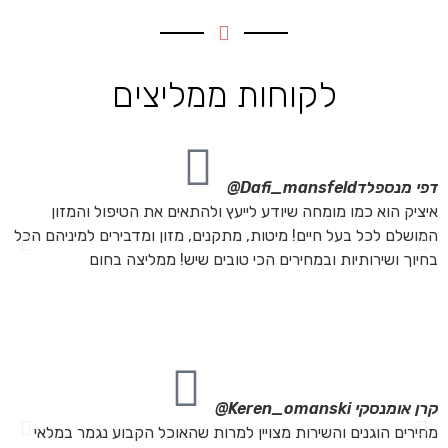
לקוחות ממליצים
דפי מנספלד
Dafi_mansfeld@
אי
איציק הוא כמו מומחה שיודע לייעץ ולהתאים את הטיפול והמזון
אנ
המושלם לכל בעל חיים! מיטות, מתקנים, מזון ומדבירים למיניהם הכל
חת
בחיוך ושירותיות ובמחירים הכי טובים שיש! ממליצה בחום
הת
מה
מת
את
קרן אומנסקי
Keren_omanski@
פנ
מחירים הוגנים והשירות מצויין למרות שהאוכל הקבוע נגמר במלאי
הז