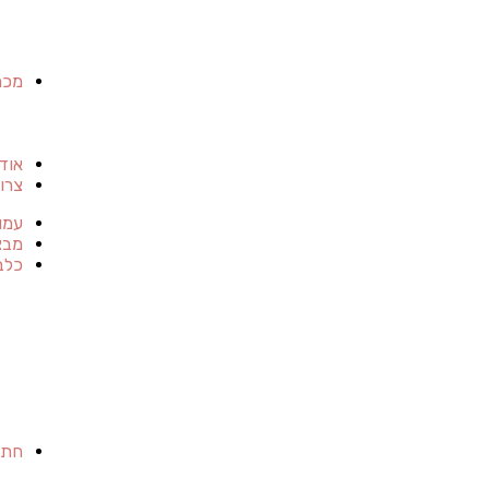
מכר
אוד
צרו
עמו
מבצ
כלב
חתו