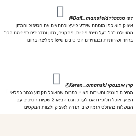
דפי מנספלד
Dafi_mansfeld@
אי
איציק הוא כמו מומחה שיודע לייעץ ולהתאים את הטיפול והמזון
אנ
המושלם לכל בעל חיים! מיטות, מתקנים, מזון ומדבירים למיניהם הכל
חת
בחיוך ושירותיות ובמחירים הכי טובים שיש! ממליצה בחום
הת
מה
מת
את
קרן אומנסקי
Keren_omanski@
פנ
מחירים הוגנים והשירות מצויין למרות שהאוכל הקבוע נגמר במלאי
הז
הציעו אוכל חלופי ודאגו לעדכן וגם הביאו 2 שקיות חטיפים עם
בד
המשלוח בהחלט אזמין שוב! תודה לאיציק ולצוות המקסים
של