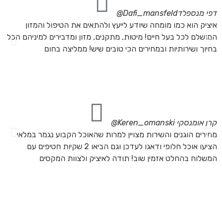
דפי מנספלד
Dafi_mansfeld@
אי
איציק הוא כמו מומחה שיודע לייעץ ולהתאים את הטיפול והמזון
אנ
המושלם לכל בעל חיים! מיטות, מתקנים, מזון ומדבירים למיניהם הכל
חת
בחיוך ושירותיות ובמחירים הכי טובים שיש! ממליצה בחום
הת
מה
מת
את
קרן אומנסקי
Keren_omanski@
פנ
מחירים הוגנים והשירות מצויין למרות שהאוכל הקבוע נגמר במלאי
הז
הציעו אוכל חלופי ודאגו לעדכן וגם הביאו 2 שקיות חטיפים עם
בד
המשלוח בהחלט אזמין שוב! תודה לאיציק ולצוות המקסים
של