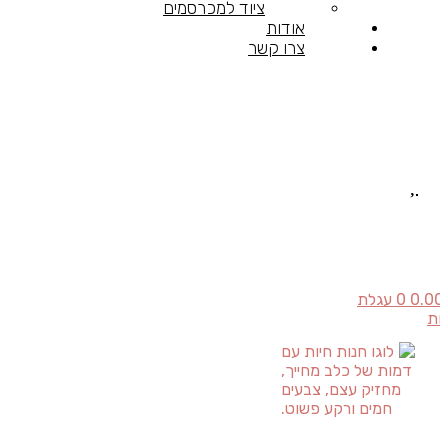
ציוד למכרסמים
אודות
צרו קשר
0.00
0
עגלת
יות