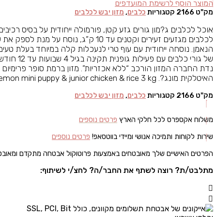
המוצר הוסף לרשימת המועדפים
מק"ט
2166
קטגוריות
כלבים
,
מזון יבש לכלבים
אוכל לכלבים ג?מון גורים גזע קטן, פורמולה ייחודית על בסיס רכיבי
לכלבים מגזעים זעירים וקטנים עד 10 ק”ג, נו
הנאמן. נוסחה ייחודית עם עוף טרי לנעכלות קלה במיוחד בעלת טעימו
של גורי כלבים
נדת החברה המזון הורכב “ללא אכזריות”. מזון ברמת סופר פרימיום ל
האיטלקית מונג?. Gemon mini puppy & junior chicken & rice 3 kg
מק"ט
2166
קטגוריות
כלבים
,
מזון יבש לכלבים
משלוח אקספרס לכל חלקי הארץ
פרטים נוספים
שירות לקוחות ותמיכה אנושי ומיידי בווטסאפ!
פרטים נוספים
הפרטים האישיים שלך מאובטחים באמצעות פרוטוקול אבטחה מתקדם ומאוב
מתלבט/ת? רוצה לשתף את החבר/ה? לחצ/י לשיתוף: