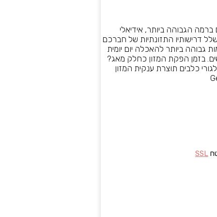
ם ברמה הגבוהה ביותר, אידיאלי
סח על מנת לספק את שלל דרישותיו התזונתיות של חברכם
ת גבוהה ביותר להאכלה יום יומית
 עם פעילות גופנית תקינה בגיל 4 שבועות עד 12 חודשים. בזמן הפקת המזון כחלק מאג?
גורי כלבים תוצרת ענקית המזון
טח
SSL