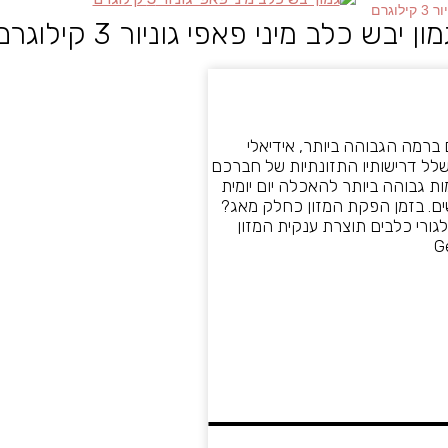
וגרם
מון יבש כלב מיני פאפי גוניור 3 קילוגרם
ם ברמה הגבוהה ביותר, אידיאלי
סח על מנת לספק את שלל דרישותיו התזונתיות של חברכם
ת גבוהה ביותר להאכלה יום יומית
 עם פעילות גופנית תקינה בגיל 4 שבועות עד 12 חודשים. בזמן הפקת המזון כחלק מאג?
גורי כלבים תוצרת ענקית המזון