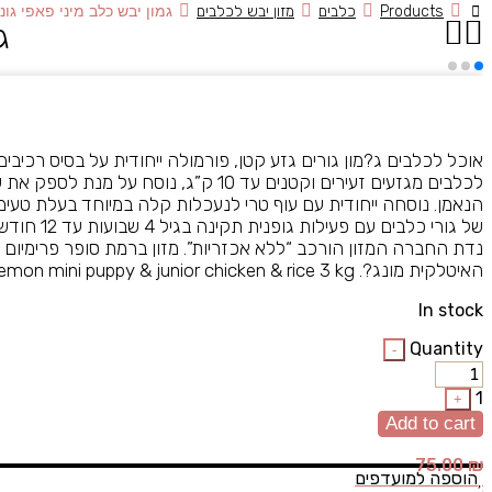
Products
כלבים
מזון יבש לכלבים
גמון יבש כלב מיני פאפי גוניור 3 קיל
ג
אוכל לכלבים ג?מון גורים גזע קטן, פורמולה ייחודית על בסיס רכיבי
לכלבים מגזעים זעירים וקטנים עד 10 ק”ג, נו
הנאמן. נוסחה ייחודית עם עוף טרי לנעכלות קלה במיוחד בעלת טעימו
של גורי כלבים
נדת החברה המזון הורכב “ללא אכזריות”. מזון ברמת סופר פרימיום ל
האיטלקית מונג?. Gemon mini puppy & junior chicken & rice 3 kg
In stock
Quantity
-
1
+
Add to cart
75.00
₪
הוספה למועדפים