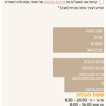
קראתי ואני מאשר/ת את
מדיניות הפרטיות
של האתר, ומסכים/ה לשמירת
המידע לצורך טיפול בפנייתי (חובה) *
עמוד הבית
עמודים באתר
אודות
מאמרים
יצירת קשר
וצרים לכלבים
המוצרים שלנו
וצרים לחתולים
וצרים למכרסמים
דיניות הפרטיות ותקנון
מדיניות
תר
דיניות נגישות
שעות פעילות
ימי א׳ – ה׳ 20:00 – 8:30
יום שישי 16:00 – 8:00