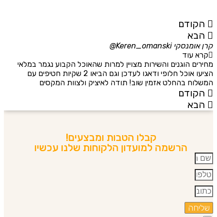
מת
א
הקודם
הבא
קרן אומנסקי
Keren_omanski@
פנ
קרא עוד
מחירים הוגנים והשירות מצויין למרות שהאוכל הקבוע נגמר במלאי
הז
הציעו אוכל חלופי ודאגו לעדכן וגם הביאו 2 שקיות חטיפים עם
בד
המשלוח בהחלט אזמין שוב! תודה לאיציק ולצוות המקסים
של
הקודם
הבא
קבלו הטבות ומבצעים!
הרשמה למועדון הלקוחות שלנו עכשיו
שליחה