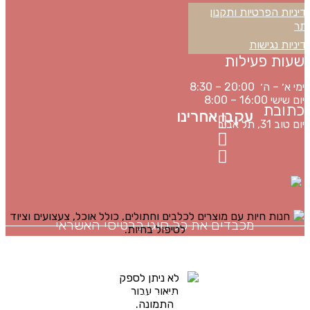
מדיניות
דיניות הפרטיות ותקנון
תר
דיניות נגישות
שעות פעילות
ימי א׳ – ה׳ 20:00 – 8:30
יום שישי 16:00 – 8:00
כתובת
עקבו אחרינו
יום טוב 31, תל אביב
מכבדים את כל סוגי כרטיסי האשראי
האתר מתוחזק על ידי
כל הזכויות שמורות ל
באבו
Ⓒ