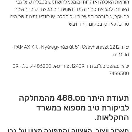
הוראות האכלה ואזהרות:
מומלץ להשתמש בטבלה שעל גבי
האריזה למציאת כמות המזון היומית המומלצת. יש להתאימה
למשקל, גיל ורמת הפעילות של הכלב. יש לוודא זמינות של מים
טריים
.
לאחסן במקום קריר ויבש
יצרן
: PAMAX Kft., Nyáregyházi út 51, Csévharaszt 2212,
הונגרייה,
יבואן
:מאפט בע”מ, ת.ד 12409, צור יגאל 4486200, טל: 09-
7488500
תעודת היתר מס.488 מהמחלקה
לביקורת טיב מספוא במשרד
החקלאות.
תאריך ייצור, האצווה והתפוגה מצוין על גבי