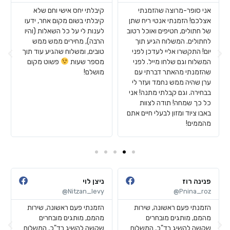
אני סופר-מרוצה שהזמנתי
קיבלתי יחס אישי וחם שלא
אצלכם! הזמנתי אנטי ריח שתן
קיבלתי בשום מקום אחר, ידעו
של חתולים, חטיפים ואוכל רטוב
לענות לי על כל השאלות (והיו
לחתולים. המשלוח הגיע תוך
הרבה), מחירים ממש ממש
יום! התקשרו אליי לעדכן לפני
טובים, ומשלוח שהגיע עוד תוך
המשלוח וגם שלחו מייל. לפני
מספר שעות
פשוט מקום
שהזמנתי מהאתר דברתי עם
מושלם!
ערן שהיה ממש נחמד ועזר לי
בבחירה. וגם קבלתי מתנה! אני
כל כך שמחה! תודה לצוות
באבו ציוד ומזון לבעלי חיים אתם
מהממים!
פנינה רוז
ניצן לוי
Nitzan_levy@
Pnina_roz@
הזמנתי פעם ראשונה, שירות
הזמנתי פעם ראשונה, שירות
מהמם, מותגים מובחרים
מהמם, מותגים מובחרים
שקשה להשיג בד"כ, המשלוח
שקשה להשיג בד"כ, המשלוח