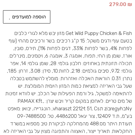
279.00
₪
הוספה למועדפים
Get Wild Puppy Chicken & Fish מזון יבש מלא לגורי כלבים
בטעם עוף ודגים משקל: 15 ק”ג רכיבים: בשר ורכיבים מהחי (עוף
לפחות 4%, בשר לפחות 33%, דגים לפחות 1%), תירס, סובין,
אורז, שומן מן החי, תפוח, אומגה 3, אומגה 6, ויטמינים, מינרלים.
תכולה תזונתית באחוזים: חלבון גולמי: 28, שומן גולמי: 14, אפר
גולמי: 9.72, סיבים גולמיים: 2.18, לחות:10, סידן: 3.08, זרחן: 1.85,
נתרן: 0.31. הוראות האכלה ואזהרות: מומלץ להשתמש בטבלה
שעל גבי האריזה למציאת כמות המזון היומית המומלצת. יש
להתאימה למשקל, גיל ורמת הפעילות של הכלב. יש לוודא זמינות
של מים טריים. לאחסן במקום קריר ויבש יצרן: PAMAX Kft.,
Nyבregyhבzi תt 51, Csיvharaszt 2212, הונגרייה, יבואן :מאפט
בע”מ, ת.ד 12409, צור יגאל 4486200, טל: 09-7488500
תעודת היתר מס.488 מהמחלקה לביקורת טיב מספוא במשרד
החקלאות. תאריך ייצור, האצווה והתפוגה מצוין על גבי האריזה לא