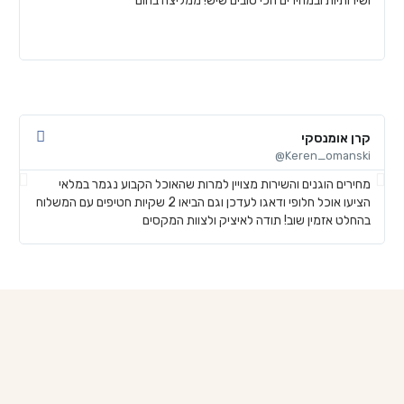
ושירותיות ובמחירים הכי טובים שיש! ממליצה בחום
ל
ע
ש
קרן אומנסקי
פ
@
Keren_omanski@
מחירים הוגנים והשירות מצויין למרות שהאוכל הקבוע נגמר במלאי
ה
הציעו אוכל חלופי ודאגו לעדכן וגם הביאו 2 שקיות חטיפים עם המשלוח
ב
בהחלט אזמין שוב! תודה לאיציק ולצוות המקסים
ש