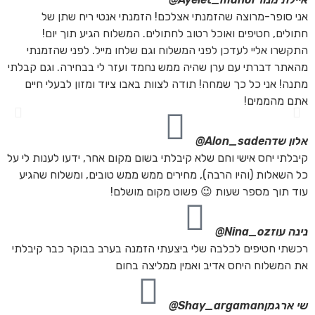
אני סופר-מרוצה שהזמנתי אצלכם! הזמנתי אנטי ריח שתן של
חתולים, חטיפים ואוכל רטוב לחתולים. המשלוח הגיע תוך יום!
התקשרו אליי לעדכן לפני המשלוח וגם שלחו מייל. לפני שהזמנתי
מהאתר דברתי עם ערן שהיה ממש נחמד ועזר לי בבחירה. וגם קבלתי
מתנה! אני כל כך שמחה! תודה לצוות באבו ציוד ומזון לבעלי חיים
אתם מהממים!
אלון שדה
Alon_sade@
קיבלתי יחס אישי וחם שלא קיבלתי בשום מקום אחר, ידעו לענות לי על
כל השאלות (והיו הרבה), מחירים ממש ממש טובים, ומשלוח שהגיע
עוד תוך מספר שעות 😉 פשוט מקום מושלם!
נינה עוז
Nina_oz@
רכשתי חטיפים לכלבה שלי ביצעתי הזמנה בערב בבוקר כבר קיבלתי
את המשלוח היחס אדיב ואמין ממליצה בחום
שי ארגמן
Shay_argaman@