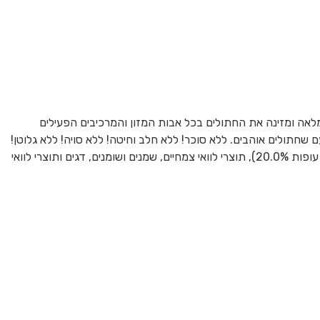
לאה ומזינה את החתולים בכל אבות המזון והמרכיבים הפעילים
ם שחתולים אוהבים. ללא סוכר! ללא חלב וחיטה! ללא סויה! ללא גלוטן!
ללא גרעינים ללא צבעים מלאכותיים וללא חומרי טעם וחומרים משמרים מלאכותיים!!! רכיבים: דגנים, תוצרי לוואי מבשר ובעלי חיים (ארוחה של בשר עופות 20.0%), תוצרי לוואי צמחיים, שמנים ושומנים, דגים ותוצרי לוואי