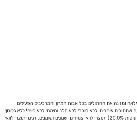
לאה ומזינה את החתולים בכל אבות המזון והמרכיבים הפעילים
ם שחתולים אוהבים. ללא סוכר! ללא חלב וחיטה! ללא סויה! ללא גלוטן!
ללא גרעינים ללא צבעים מלאכותיים וללא חומרי טעם וחומרים משמרים מלאכותיים!!! רכיבים: דגנים, תוצרי לוואי מבשר ובעלי חיים (ארוחה של בשר עופות 20.0%), תוצרי לוואי צמחיים, שמנים ושומנים, דגים ותוצרי לוואי