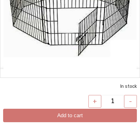
In stock
+
-
Add to cart