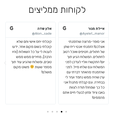
לקוחות ממליצים
איילת מנור
אלון שדה
Alon_sade@
Ayelet_manor@
אני סופר-מרוצה שהזמנתי
קיבלתי יחס אישי וחם שלא
אצלכם! הזמנתי אנטי ריח שתן
קיבלתי בשום מקום אחר, ידעו
של חתולים, חטיפים ואוכל רטוב
לענות לי על כל השאלות (והיו
לחתולים. המשלוח הגיע תוך
הרבה), מחירים ממש ממש
יום! התקשרו אליי לעדכן לפני
טובים, ומשלוח שהגיע עוד תוך
המשלוח וגם שלחו מייל. לפני
מספר שעות
פשוט מקום
שהזמנתי מהאתר דברתי עם
מושלם!
ערן שהיה ממש נחמד ועזר לי
בבחירה. וגם קבלתי מתנה! אני
כל כך שמחה! תודה לצוות
באבו ציוד ומזון לבעלי חיים אתם
מהממים!