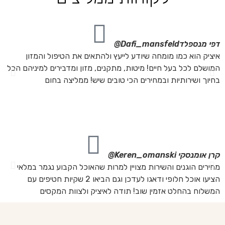
דפי מנספלד
Dafi_mansfeld@
אי
איציק הוא כמו מומחה שיודע לייעץ ולהתאים את הטיפול והמזון
אנ
המושלם לכל בעל חיים! מיטות, מתקנים, מזון ומדבירים למיניהם הכל
חת
בחיוך ושירותיות ובמחירים הכי טובים שיש! ממליצה בחום
הת
מה
מת
את
קרן אומנסקי
Keren_omanski@
פנ
מחירים הוגנים והשירות מצויין למרות שהאוכל הקבוע נגמר במלאי
הז
הציעו אוכל חלופי ודאגו לעדכן וגם הביאו 2 שקיות חטיפים עם
בד
המשלוח בהחלט אזמין שוב! תודה לאיציק ולצוות המקסים
של