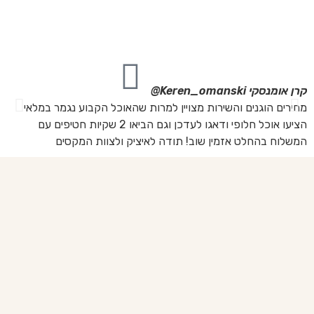
מה
מת
את
קרן אומנסקי
Keren_omanski@
פנ
מחירים הוגנים והשירות מצויין למרות שהאוכל הקבוע נגמר במלאי
הז
הציעו אוכל חלופי ודאגו לעדכן וגם הביאו 2 שקיות חטיפים עם
בד
המשלוח בהחלט אזמין שוב! תודה לאיציק ולצוות המקסים
של