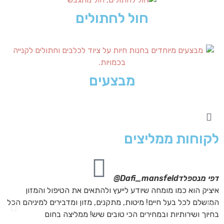
חול לחתולים
מבצעים
לקוחות ממליצים
דפי מנספלד
Dafi_mansfeld@
אי
איציק הוא כמו מומחה שיודע לייעץ ולהתאים את הטיפול והמזון
אנ
המושלם לכל בעל חיים! מיטות, מתקנים, מזון ומדבירים למיניהם הכל
חת
בחיוך ושירותיות ובמחירים הכי טובים שיש! ממליצה בחום
הת