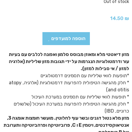
Out of stock
14.50
₪
הוספה למועדפים
מזון דיאטטי מלא ומאוזן מבוסס סלמון ואפונה לכלבים עם בעיות
עור ודרמטולוגיות הנגרמות על ידי תגובות מזון שליליות (אלרגיה
למזון / אי סבילות למזון).
*תופעות לוואי שליליות עם תסמינים דרמטולוגיים
* חלק מהגישה הטיפולית להפרעות דרמטולוגיות (אלרגיה, atopy
and otitis)
* תופעות לוואי שליליות עם תסמינים במערכת העיכול
* חלק מהגישה הטיפולית להפרעות במערכת העיכול (שלשולים
כרוניים, IBD)
מזון מלא נטול דגנים ובשר עוף לחלוטין. מועשר חומצות אומגה 3,
אנטיאוקסידנטים, ויטמין E ו C, פרוביוטיקה ופרהביוטיקה ותערובת