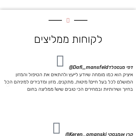
לקוחות ממליצים
דפי מנספלד
Dafi_mansfeld@
אי
איציק הוא כמו מומחה שיודע לייעץ ולהתאים את הטיפול והמזון
אנ
המושלם לכל בעל חיים! מיטות, מתקנים, מזון ומדבירים למיניהם הכל
חת
בחיוך ושירותיות ובמחירים הכי טובים שיש! ממליצה בחום
הת
מה
מת
את
קרן אומנסקי
Keren_omanski@
פנ