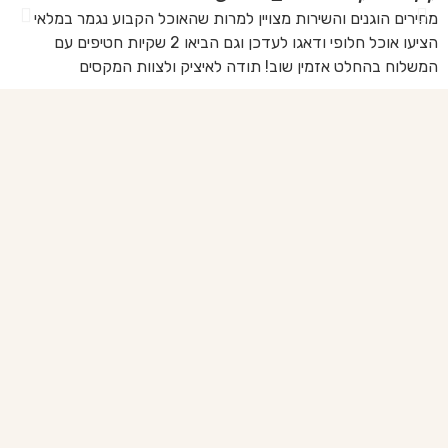
מחירים הוגנים והשירות מצויין למרות שהאוכל הקבוע נגמר במלאי
הז
הציעו אוכל חלופי ודאגו לעדכן וגם הביאו 2 שקיות חטיפים עם
בד
המשלוח בהחלט אזמין שוב! תודה לאיציק ולצוות המקסים
של