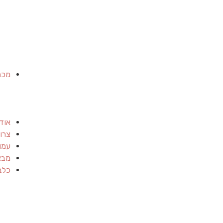
מכר
אוד
צרו
עמו
מבצ
כלב