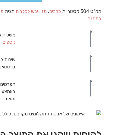
מק"ט
504
קטגוריות
כלבים
,
מזון יבש לכלבים
תגית
במתנה
משלוח א
נוספים
שירות לק
בווטסאפ
הפרטים 
באמצעות
ומאובט
לקוחות שקנו את המוצר הז