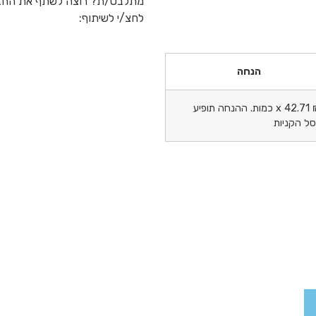
מתלבט/ת? רוצה לשתף את החב
לחצ/י לשיתוף:
הנחה
42.71
x כמות. ההנחה תופיע
ל הקניות