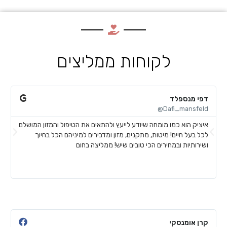
לקוחות ממליצים
דפי מנספלד
א
@
Dafi_mansfeld@
איציק הוא כמו מומחה שיודע לייעץ ולהתאים את הטיפול והמזון המושלם
א
לכל בעל חיים! מיטות, מתקנים, מזון ומדבירים למיניהם הכל בחיוך
ח
ושירותיות ובמחירים הכי טובים שיש! ממליצה בחום
ל
ע
ש
קרן אומנסקי
פ