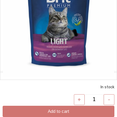
In stock
+
-
Add to cart